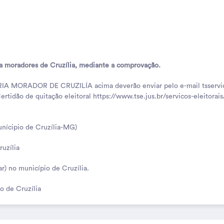
ara moradores de Cruzília, mediante a comprovação.
ORIA MORADOR DE CRUZILÍA acima deverão enviar pelo e-mail tsserv
tidão de quitação eleitoral https://www.tse.jus.br/servicos-eleitorais/
munícipio de Cruzília-MG)
ruzília
ar) no município de Cruzília.
io de Cruzília