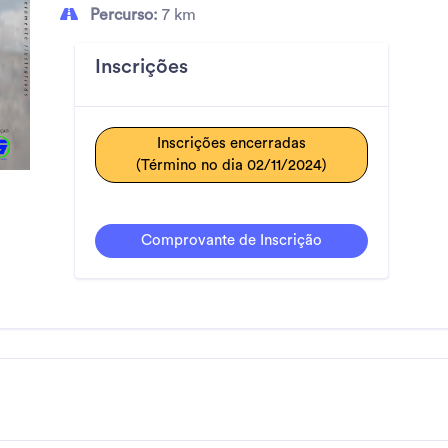
Percurso:
7 km
Inscrições
Inscrições encerradas
(Término no dia 02/11/2024)
Comprovante de Inscrição