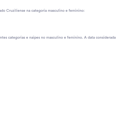
ado Cruziliense na categoria masculino e feminino:
tes categorias e naipes no masculino e feminino. A data considerada