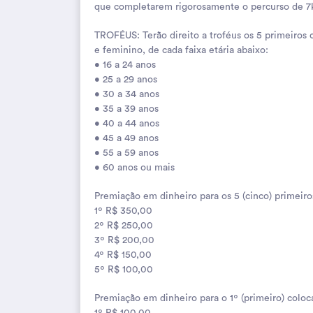
que completarem rigorosamente o percurso de 7k
TROFÉUS: Terão direito a troféus os 5 primeiros
e feminino, de cada faixa etária abaixo:
• 16 a 24 anos
• 25 a 29 anos
• 30 a 34 anos
• 35 a 39 anos
• 40 a 44 anos
• 45 a 49 anos
• 55 a 59 anos
• 60 anos ou mais
Premiação em dinheiro para os 5 (cinco) primeiro
1º R$ 350,00
2º R$ 250,00
3º R$ 200,00
4º R$ 150,00
5º R$ 100,00
Premiação em dinheiro para o 1º (primeiro) coloc