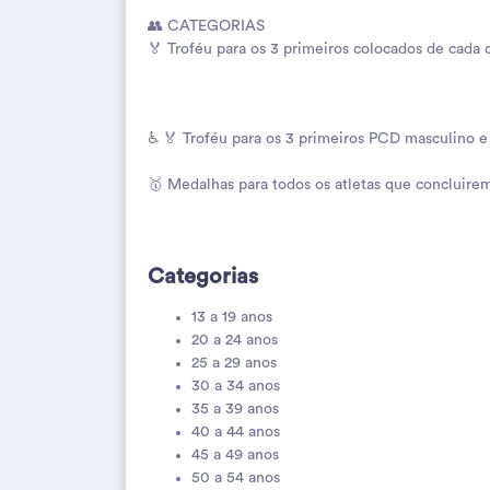
👥 CATEGORIAS
🏅 Troféu para os 3 primeiros colocados de cada 
♿ 🏅 Troféu para os 3 primeiros PCD masculino e
🥇 Medalhas para todos os atletas que concluire
Categorias
13 a 19 anos
20 a 24 anos
25 a 29 anos
30 a 34 anos
35 a 39 anos
40 a 44 anos
45 a 49 anos
50 a 54 anos