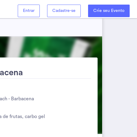
Entrar
Cadastre-se
Crie seu Evento
bacena
each - Barbacena
de frutas, carbo gel